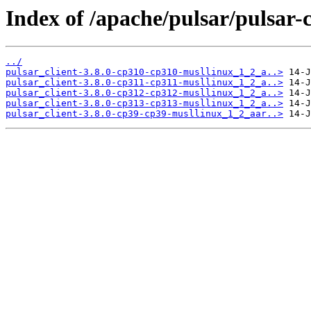
Index of /apache/pulsar/pulsar-
../
pulsar_client-3.8.0-cp310-cp310-musllinux_1_2_a..>
pulsar_client-3.8.0-cp311-cp311-musllinux_1_2_a..>
pulsar_client-3.8.0-cp312-cp312-musllinux_1_2_a..>
pulsar_client-3.8.0-cp313-cp313-musllinux_1_2_a..>
pulsar_client-3.8.0-cp39-cp39-musllinux_1_2_aar..>