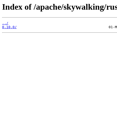
Index of /apache/skywalking/rus
../
0.10.0/