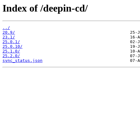
Index of /deepin-cd/
../
20.9/
23.1/
25.0.1/
25.0.10/
25.1.0/
25.2.0/
sync_status.json