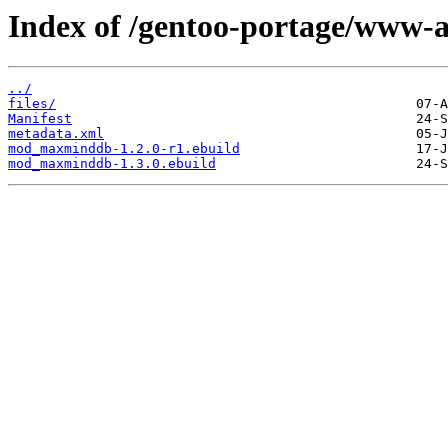
Index of /gentoo-portage/www
../
files/
Manifest
metadata.xml
mod_maxminddb-1.2.0-r1.ebuild
mod_maxminddb-1.3.0.ebuild