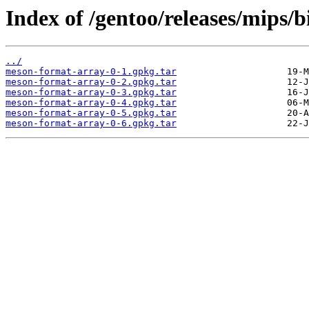
Index of /gentoo/releases/mips
../
meson-format-array-0-1.gpkg.tar
meson-format-array-0-2.gpkg.tar
meson-format-array-0-3.gpkg.tar
meson-format-array-0-4.gpkg.tar
meson-format-array-0-5.gpkg.tar
meson-format-array-0-6.gpkg.tar