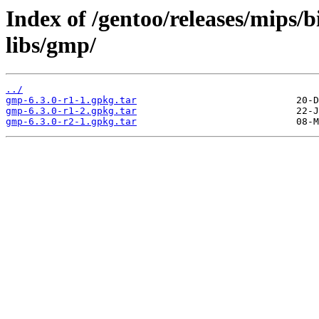
Index of /gentoo/releases/mips/
libs/gmp/
../
gmp-6.3.0-r1-1.gpkg.tar
gmp-6.3.0-r1-2.gpkg.tar
gmp-6.3.0-r2-1.gpkg.tar