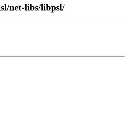
/net-libs/libpsl/