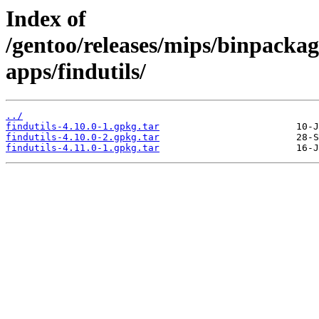
Index of
/gentoo/releases/mips/binpackag
apps/findutils/
../
findutils-4.10.0-1.gpkg.tar
findutils-4.10.0-2.gpkg.tar
findutils-4.11.0-1.gpkg.tar