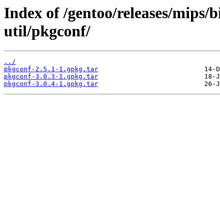
Index of /gentoo/releases/mips/
util/pkgconf/
../
pkgconf-2.5.1-1.gpkg.tar
pkgconf-3.0.3-1.gpkg.tar
pkgconf-3.0.4-1.gpkg.tar