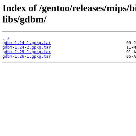
Index of /gentoo/releases/mips/
libs/gdbm/
../
gdbm-1.24-1.gpkg.tar
gdbm-1.24-2.gpkg.tar
gdbm-1.25-1.gpkg.tar
gdbm-1.26-1.gpkg.tar