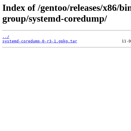
Index of /gentoo/releases/x86/bi
group/systemd-coredump/
../
systemd-coredump-0-r3-1.gpkg.tar