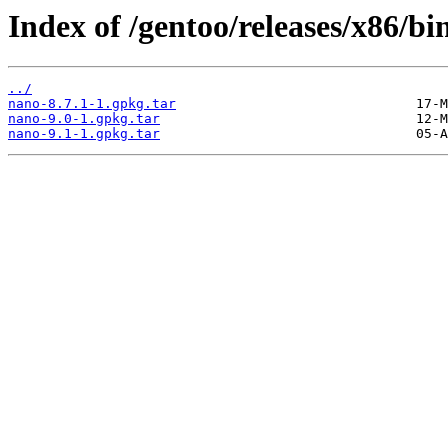
Index of /gentoo/releases/x86/b
../
nano-8.7.1-1.gpkg.tar
nano-9.0-1.gpkg.tar
nano-9.1-1.gpkg.tar