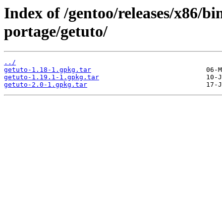
Index of /gentoo/releases/x86/b
portage/getuto/
../
getuto-1.18-1.gpkg.tar
getuto-1.19.1-1.gpkg.tar
getuto-2.0-1.gpkg.tar