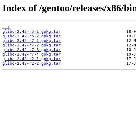
Index of /gentoo/releases/x86/bin
../
glibc-2.42-r5-1.gpkg.tar
glibc-2.42-r5-2.gpkg.tar
glibc-2.42-r7-1.gpkg.tar
glibc-2.42-r7-2.gpkg.tar
glibc-2.42-r7-3.gpkg.tar
glibc-2.42-r7-4.gpkg.tar
glibc-2.43-r2-1.gpkg.tar
glibc-2.43-r2-2.gpkg.tar