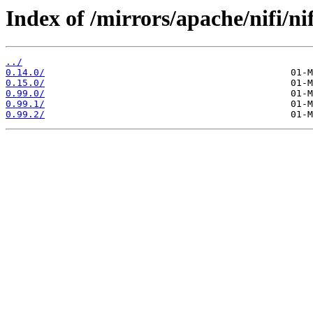
Index of /mirrors/apache/nifi/ni
../
0.14.0/
0.15.0/
0.99.0/
0.99.1/
0.99.2/