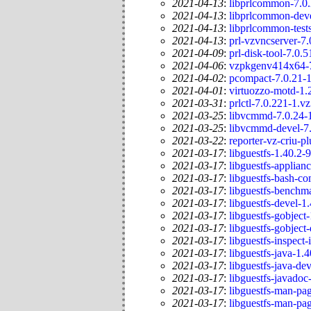
2021-04-13
:
libprlcommon-7.0
2021-04-13
:
libprlcommon-deve
2021-04-13
:
libprlcommon-tests
2021-04-13
:
prl-vzvncserver-7.
2021-04-09
:
prl-disk-tool-7.0.
2021-04-06
:
vzpkgenv414x64-7
2021-04-02
:
pcompact-7.0.21-
2021-04-01
:
virtuozzo-motd-1.
2021-03-31
:
prlctl-7.0.221-1.v
2021-03-25
:
libvcmmd-7.0.24-
2021-03-25
:
libvcmmd-devel-7.
2021-03-22
:
reporter-vz-criu-p
2021-03-17
:
libguestfs-1.40.2-
2021-03-17
:
libguestfs-applian
2021-03-17
:
libguestfs-bash-co
2021-03-17
:
libguestfs-benchm
2021-03-17
:
libguestfs-devel-1
2021-03-17
:
libguestfs-gobject
2021-03-17
:
libguestfs-gobject
2021-03-17
:
libguestfs-inspect
2021-03-17
:
libguestfs-java-1.
2021-03-17
:
libguestfs-java-de
2021-03-17
:
libguestfs-javadoc
2021-03-17
:
libguestfs-man-pag
2021-03-17
:
libguestfs-man-pa