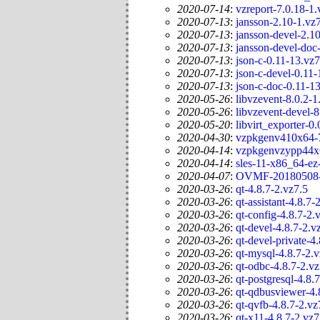
2020-07-14
:
vzreport-7.0.18-1.
2020-07-13
:
jansson-2.10-1.vz
2020-07-13
:
jansson-devel-2.1
2020-07-13
:
jansson-devel-doc
2020-07-13
:
json-c-0.11-13.vz7
2020-07-13
:
json-c-devel-0.11-
2020-07-13
:
json-c-doc-0.11-1
2020-05-26
:
libvzevent-8.0.2-1
2020-05-26
:
libvzevent-devel-8
2020-05-20
:
libvirt_exporter-0
2020-04-30
:
vzpkgenv410x64-7
2020-04-14
:
vzpkgenvzypp44x6
2020-04-14
:
sles-11-x86_64-ez
2020-04-07
:
OVMF-20180508-6
2020-03-26
:
qt-4.8.7-2.vz7.5
2020-03-26
:
qt-assistant-4.8.7-
2020-03-26
:
qt-config-4.8.7-2.
2020-03-26
:
qt-devel-4.8.7-2.v
2020-03-26
:
qt-devel-private-4
2020-03-26
:
qt-mysql-4.8.7-2.v
2020-03-26
:
qt-odbc-4.8.7-2.vz
2020-03-26
:
qt-postgresql-4.8.
2020-03-26
:
qt-qdbusviewer-4.
2020-03-26
:
qt-qvfb-4.8.7-2.vz
2020-03-26
:
qt-x11-4.8.7-2.vz7