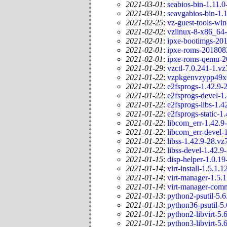
2021-03-01
:
seabios-bin-1.11.0
2021-03-01
:
seavgabios-bin-1.1
2021-02-25
:
vz-guest-tools-wi
2021-02-02
:
vzlinux-8-x86_64-
2021-02-01
:
ipxe-bootimgs-201
2021-02-01
:
ipxe-roms-2018082
2021-02-01
:
ipxe-roms-qemu-2
2021-01-29
:
vzctl-7.0.241-1.vz
2021-01-22
:
vzpkgenvzypp49x6
2021-01-22
:
e2fsprogs-1.42.9-
2021-01-22
:
e2fsprogs-devel-1
2021-01-22
:
e2fsprogs-libs-1.4
2021-01-22
:
e2fsprogs-static-1
2021-01-22
:
libcom_err-1.42.9
2021-01-22
:
libcom_err-devel-
2021-01-22
:
libss-1.42.9-28.vz
2021-01-22
:
libss-devel-1.42.9
2021-01-15
:
disp-helper-1.0.19
2021-01-14
:
virt-install-1.5.1.
2021-01-14
:
virt-manager-1.5.1
2021-01-14
:
virt-manager-com
2021-01-13
:
python2-psutil-5.6
2021-01-13
:
python36-psutil-5.
2021-01-12
:
python2-libvirt-5.
2021-01-12
:
python3-libvirt-5.