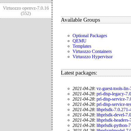
Virtuozzo openvz-7.0.16
(552)
Available Groups
Optional Packages
QEMU
Templates
Virtuozzo Containers
Virtuozzo Hypervisor
Latest packages:
2021-04-28
:
vz-guest-tools-lin
2021-04-28
:
prl-disp-legacy-7.
2021-04-28
:
prl-disp-service-7
2021-04-28
:
prl-disp-service-te
2021-04-28
:
libprlsdk-7.0.271-
2021-04-28
:
libprlsdk-devel-7.
2021-04-28
:
libprlsdk-headers-
2021-04-28
:
libprlsdk-python-
2021-04-28
:
libprlxmlmodel-7.