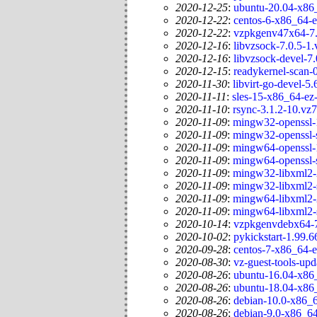
2020-12-25
:
ubuntu-20.04-x86_
2020-12-22
:
centos-6-x86_64-e
2020-12-22
:
vzpkgenv47x64-7.
2020-12-16
:
libvzsock-7.0.5-1.
2020-12-16
:
libvzsock-devel-7.
2020-12-15
:
readykernel-scan-0
2020-11-30
:
libvirt-go-devel-5.
2020-11-11
:
sles-15-x86_64-ez-
2020-11-10
:
rsync-3.1.2-10.vz7
2020-11-09
:
mingw32-openssl-
2020-11-09
:
mingw32-openssl-s
2020-11-09
:
mingw64-openssl-
2020-11-09
:
mingw64-openssl-s
2020-11-09
:
mingw32-libxml2-
2020-11-09
:
mingw32-libxml2-s
2020-11-09
:
mingw64-libxml2-
2020-11-09
:
mingw64-libxml2-s
2020-10-14
:
vzpkgenvdebx64-7
2020-10-02
:
pykickstart-1.99.6
2020-09-28
:
centos-7-x86_64-e
2020-08-30
:
vz-guest-tools-upd
2020-08-26
:
ubuntu-16.04-x86_
2020-08-26
:
ubuntu-18.04-x86_
2020-08-26
:
debian-10.0-x86_6
2020-08-26
:
debian-9.0-x86_64