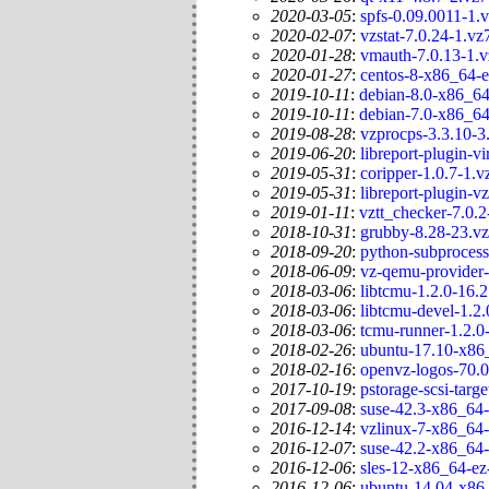
2020-03-05
:
spfs-0.09.0011-1.
2020-02-07
:
vzstat-7.0.24-1.vz
2020-01-28
:
vmauth-7.0.13-1.
2020-01-27
:
centos-8-x86_64-e
2019-10-11
:
debian-8.0-x86_64
2019-10-11
:
debian-7.0-x86_64
2019-08-28
:
vzprocps-3.3.10-3
2019-06-20
:
libreport-plugin-v
2019-05-31
:
coripper-1.0.7-1.v
2019-05-31
:
libreport-plugin-v
2019-01-11
:
vztt_checker-7.0.2
2018-10-31
:
grubby-8.28-23.vz
2018-09-20
:
python-subprocess
2018-06-09
:
vz-qemu-provider-
2018-03-06
:
libtcmu-1.2.0-16.2
2018-03-06
:
libtcmu-devel-1.2.
2018-03-06
:
tcmu-runner-1.2.0
2018-02-26
:
ubuntu-17.10-x86_
2018-02-16
:
openvz-logos-70.0
2017-10-19
:
pstorage-scsi-targe
2017-09-08
:
suse-42.3-x86_64-
2016-12-14
:
vzlinux-7-x86_64-
2016-12-07
:
suse-42.2-x86_64-
2016-12-06
:
sles-12-x86_64-ez
2016-12-06
:
ubuntu-14.04-x86_