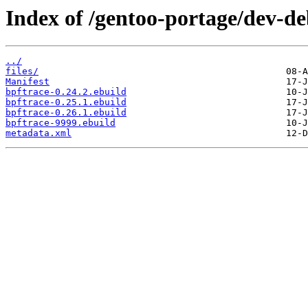
Index of /gentoo-portage/dev-de
../
files/
Manifest
bpftrace-0.24.2.ebuild
bpftrace-0.25.1.ebuild
bpftrace-0.26.1.ebuild
bpftrace-9999.ebuild
metadata.xml