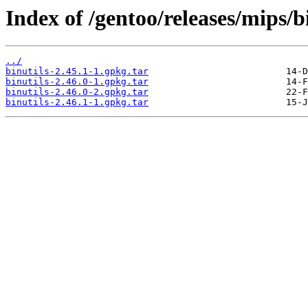
Index of /gentoo/releases/mips/b
../
binutils-2.45.1-1.gpkg.tar
binutils-2.46.0-1.gpkg.tar
binutils-2.46.0-2.gpkg.tar
binutils-2.46.1-1.gpkg.tar