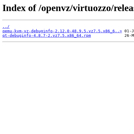
Index of /openvz/virtuozzo/rele
../
qemu-kvm-vz-debuginfo-2.12.0-48.9.5.vz7.5.x86_6..>
qt-debuginfo-4.8.7-2.vz7.5.x86_64.rpm