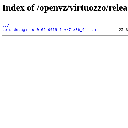
Index of /openvz/virtuozzo/relea
../
spfs-debuginfo-0.09.0019-1.vz7.x86_64.rpm